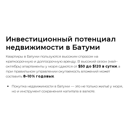
Инвестиционный потенциал
недвижимости в Батуми
Квартиры в Батуми пользуются высоким спросом на
краткосрочную и долгосрочную аренду. В высокий сезон (май–
октябрь) апартаменты у моря сдаются от
$50 до $120 в сутки
, а
при правильном управлении окупаемость вложений может
составить
8–10% годовых
.
Покупка недвижимости в Батуми — это не только жильё у моря,
но и инструмент сохранения капитала в валюте.