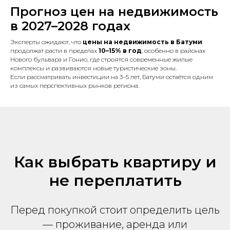
Прогноз цен на недвижимость
в 2027–2028 годах
Эксперты ожидают, что
цены на недвижимость в Батуми
продолжат расти в пределах
10–15% в год
, особенно в районах
Нового бульвара и Гонио, где строятся современные жилые
комплексы и развиваются новые туристические зоны.
Если рассматривать инвестиции на 3–5 лет, Батуми остаётся одним
из самых перспективных рынков региона.
Как выбрать квартиру и
не переплатить
Перед покупкой стоит определить цель
— проживание, аренда или