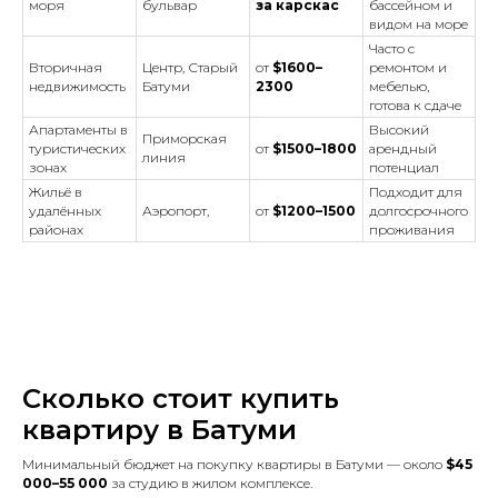
моря
бульвар
за карскас
бассейном и
видом на море
Часто с
Вторичная
Центр, Старый
от
$1600–
ремонтом и
недвижимость
Батуми
2300
мебелью,
готова к сдаче
Апартаменты в
Высокий
Приморская
туристических
от
$1500–1800
арендный
линия
зонах
потенциал
Жильё в
Подходит для
удалённых
Аэропорт,
от
$1200–1500
долгосрочного
районах
проживания
Сколько стоит купить
квартиру в Батуми
Минимальный бюджет на покупку квартиры в Батуми — около
$45
000–55 000
за студию в жилом комплексе.