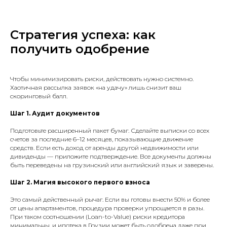
Стратегия успеха: как
получить одобрение
Чтобы минимизировать риски, действовать нужно системно.
Хаотичная рассылка заявок «на удачу» лишь снизит ваш
скоринговый балл.
Шаг 1. Аудит документов
Подготовьте расширенный пакет бумаг. Сделайте выписки со всех
счетов за последние 6–12 месяцев, показывающие движение
средств. Если есть доход от аренды другой недвижимости или
дивиденды — приложите подтверждение. Все документы должны
быть переведены на грузинский или английский язык и заверены.
Шаг 2. Магия высокого первого взноса
Это самый действенный рычаг. Если вы готовы внести 50% и более
от цены апартаментов, процедура проверки упрощается в разы.
При таком соотношении (Loan-to-Value) риски кредитора
минимальны, и ипотека в Грузии
может быть одобрена даже при