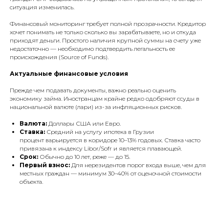
ситуация изменилась.
Финансовый мониторинг требует полной прозрачности. Кредитор
хочет понимать не только сколько вы зарабатываете, но и откуда
приходят деньги. Простого наличия крупной суммы на счету уже
недостаточно — необходимо подтвердить легальность ее
происхождения (Source of Funds).
Актуальные финансовые условия
Прежде чем подавать документы, важно реально оценить
экономику займа. Иностранцам крайне редко одобряют ссуды в
национальной валюте (лари) из-за инфляционных рисков.
Валюта:
Доллары США или Евро.
Ставка:
Средний на услугу ипотека в Грузии
процент
варьируется в коридоре 10–13% годовых. Ставка часто
привязана к индексу Libor/Sofr и является плавающей.
Срок:
Обычно до 10 лет, реже — до 15.
Первый взнос:
Для нерезидентов порог входа выше, чем для
местных граждан — минимум 30–40% от оценочной стоимости
объекта.