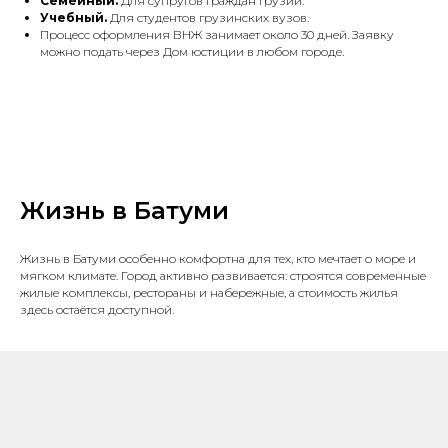
Семейный.
Для супругов граждан Грузии.
Учебный.
Для студентов грузинских вузов.
Процесс оформления ВНЖ занимает около 30 дней. Заявку
можно подать через Дом юстиции в любом городе.
Жизнь в Батуми
Жизнь в Батуми особенно комфортна для тех, кто мечтает о море и
мягком климате. Город активно развивается: строятся современные
жилые комплексы, рестораны и набережные, а стоимость жилья
здесь остаётся доступной.