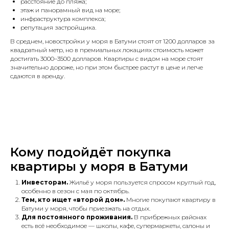
расстояние до пляжа;
этаж и панорамный вид на море;
инфраструктура комплекса;
репутация застройщика.
В среднем, новостройки у моря в Батуми стоят от 1200 долларов за
квадратный метр, но в премиальных локациях стоимость может
достигать 3000–3500 долларов. Квартиры с видом на море стоят
значительно дороже, но при этом быстрее растут в цене и легче
сдаются в аренду.
Кому подойдёт покупка
квартиры у моря в Батуми
Инвесторам.
Жильё у моря пользуется спросом круглый год,
особенно в сезон с мая по октябрь.
Тем, кто ищет «второй дом».
Многие покупают квартиру в
Батуми у моря, чтобы приезжать на отдых.
Для постоянного проживания.
В прибрежных районах
есть всё необходимое — школы, кафе, супермаркеты, салоны и