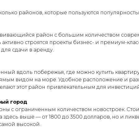
сколько районов, которые пользуются популярност
вивающийся район с большим количеством совре
 активно строятся проекты бизнес- и премиум-клас
для сдачи в аренду.
нный вдоль побережья, где можно купить квартиру
ямым видом на море. Удобное расположение и раз
елают этот район привлекательным для инвестиций
рый город
оны с ограниченным количеством новостроек. Сто
 здесь выше — от 1800 до 3500 долларов, но и ликв
 самой высокой.