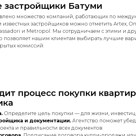
 застройщики Батуми
авлено множество компаний, работающих по межд
 известных застройщиков можно отметить Artex, One,
bassadori и Metropol. Мы сотрудничаем с этими и д
о позволяет нашим клиентам выбирать лучшие вар
рытых комиссий.
дит процесс покупки квартир
ика
.
Определите цель покупки — для жизни, инвестиц
ройщика и документации.
Агентство поможет убед
оекта и правильности всех документов.
оговора.
Подписание договора купли-продажи ил