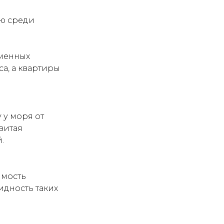
ью среди
менных
са, а квартиры
 у моря от
витая
.
имость
идность таких