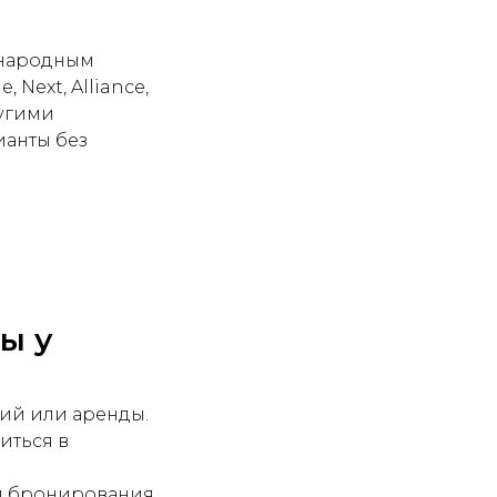
ународным
 Next, Alliance,
ругими
ианты без
ы у
ий или аренды.
иться в
и бронирования.