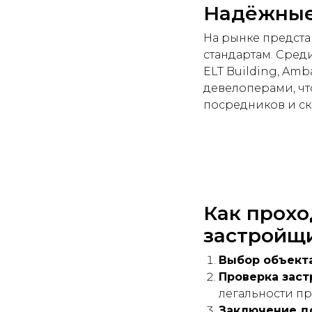
Надёжные
На рынке предст
стандартам. Среди
ELT Building, Am
девелоперами, чт
посредников и ск
Как прохо
застройщ
Выбор объекта
Проверка заст
легальности пр
Заключение д