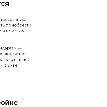
тся
е прозрачную
сть приобрести
е и при этом
андартам —
овки, фитнес-
ше покупателей
ом рынке.
ройке