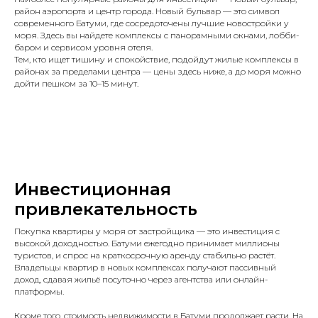
район аэропорта и центр города. Новый бульвар — это символ
современного Батуми, где сосредоточены лучшие новостройки у
моря. Здесь вы найдете комплексы с панорамными окнами, лобби-
баром и сервисом уровня отеля.
Тем, кто ищет тишину и спокойствие, подойдут жилые комплексы в
районах за пределами центра — цены здесь ниже, а до моря можно
дойти пешком за 10–15 минут.
Инвестиционная
привлекательность
Покупка квартиры у моря от застройщика — это инвестиция с
высокой доходностью. Батуми ежегодно принимает миллионы
туристов, и спрос на краткосрочную аренду стабильно растёт.
Владельцы квартир в новых комплексах получают пассивный
доход, сдавая жильё посуточно через агентства или онлайн-
платформы.
Кроме того, стоимость недвижимости в Батуми продолжает расти. На