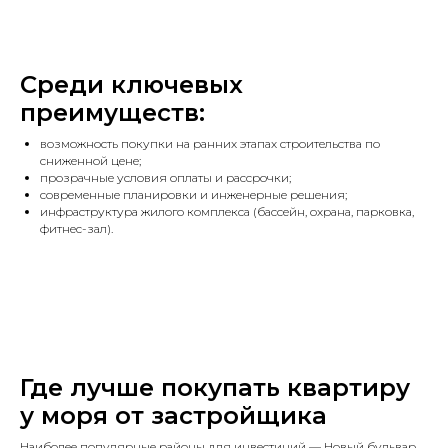
Среди ключевых
преимуществ:
возможность покупки на ранних этапах строительства по
сниженной цене;
прозрачные условия оплаты и рассрочки;
современные планировки и инженерные решения;
инфраструктура жилого комплекса (бассейн, охрана, парковка,
фитнес-зал).
Где лучше покупать квартиру
у моря от застройщика
Наиболее популярные районы для инвестиций — Новый бульвар,